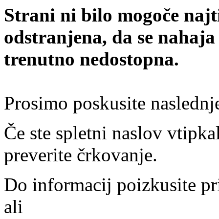
Strani ni bilo mogoče najt
odstranjena, da se nahaja
trenutno nedostopna.
Prosimo poskusite naslednj
Če ste spletni naslov vtipkal
preverite črkovanje.
Do informacij poizkusite pr
ali