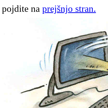
pojdite na
prejšnjo stran.