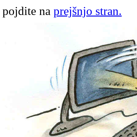
pojdite na
prejšnjo stran.