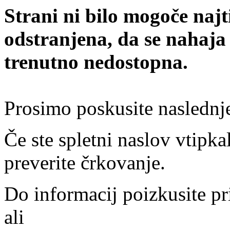
Strani ni bilo mogoče najt
odstranjena, da se nahaja
trenutno nedostopna.
Prosimo poskusite naslednj
Če ste spletni naslov vtipkal
preverite črkovanje.
Do informacij poizkusite pr
ali