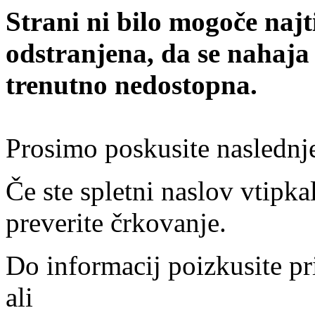
Strani ni bilo mogoče najt
odstranjena, da se nahaja
trenutno nedostopna.
Prosimo poskusite naslednj
Če ste spletni naslov vtipkal
preverite črkovanje.
Do informacij poizkusite pr
ali