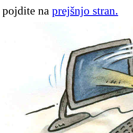
pojdite na
prejšnjo stran.