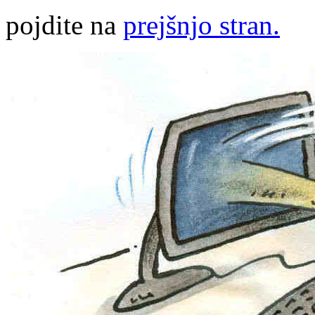
pojdite na
prejšnjo stran.