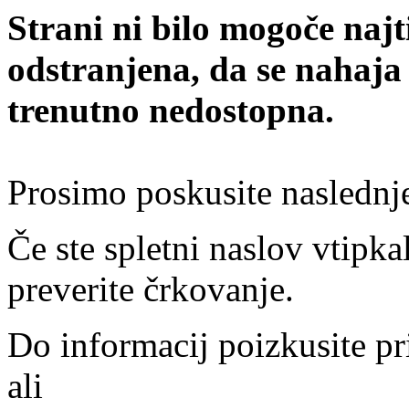
Strani ni bilo mogoče najt
odstranjena, da se nahaja
trenutno nedostopna.
Prosimo poskusite naslednj
Če ste spletni naslov vtipkal
preverite črkovanje.
Do informacij poizkusite pr
ali