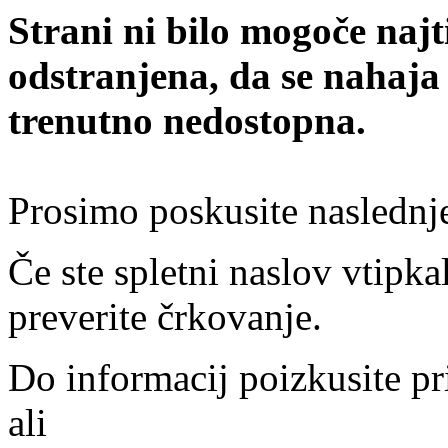
Strani ni bilo mogoče najt
odstranjena, da se nahaja
trenutno nedostopna.
Prosimo poskusite naslednj
Če ste spletni naslov vtipkal
preverite črkovanje.
Do informacij poizkusite pr
ali