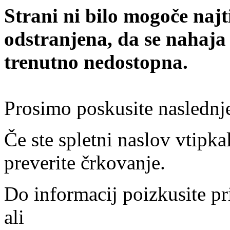
Strani ni bilo mogoče najt
odstranjena, da se nahaja
trenutno nedostopna.
Prosimo poskusite naslednj
Če ste spletni naslov vtipkal
preverite črkovanje.
Do informacij poizkusite pr
ali