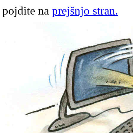
pojdite na
prejšnjo stran.