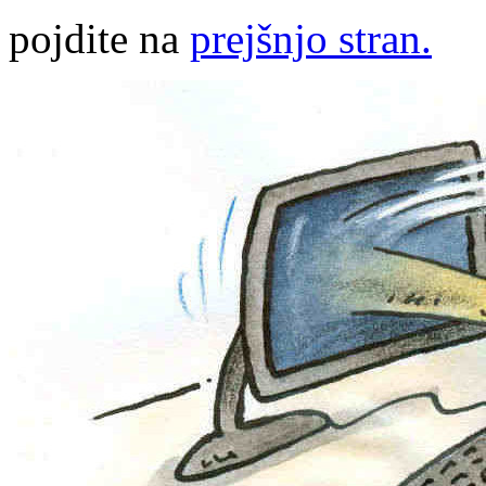
pojdite na
prejšnjo stran.