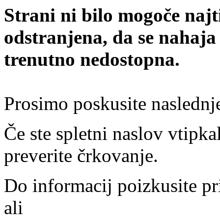
Strani ni bilo mogoče najt
odstranjena, da se nahaja
trenutno nedostopna.
Prosimo poskusite naslednj
Če ste spletni naslov vtipkal
preverite črkovanje.
Do informacij poizkusite pr
ali