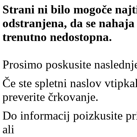
Strani ni bilo mogoče najt
odstranjena, da se nahaja
trenutno nedostopna.
Prosimo poskusite naslednj
Če ste spletni naslov vtipkal
preverite črkovanje.
Do informacij poizkusite pr
ali