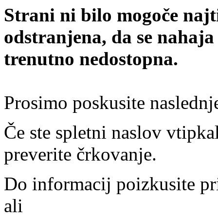
Strani ni bilo mogoče najt
odstranjena, da se nahaja
trenutno nedostopna.
Prosimo poskusite naslednj
Če ste spletni naslov vtipkal
preverite črkovanje.
Do informacij poizkusite pr
ali