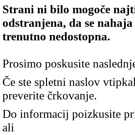
Strani ni bilo mogoče najt
odstranjena, da se nahaja
trenutno nedostopna.
Prosimo poskusite naslednj
Če ste spletni naslov vtipkal
preverite črkovanje.
Do informacij poizkusite pr
ali