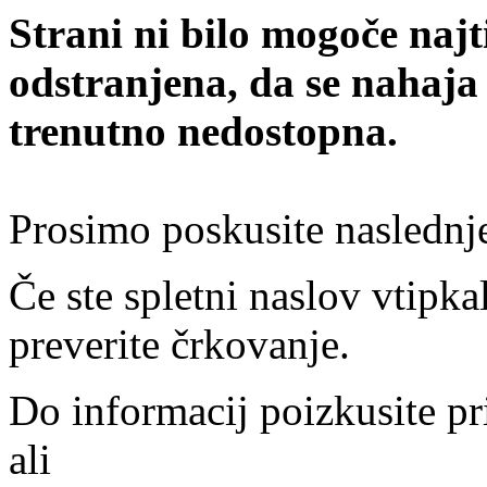
Strani ni bilo mogoče najt
odstranjena, da se nahaja
trenutno nedostopna.
Prosimo poskusite naslednj
Če ste spletni naslov vtipkal
preverite črkovanje.
Do informacij poizkusite pr
ali