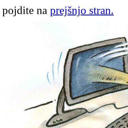
pojdite na
prejšnjo stran.