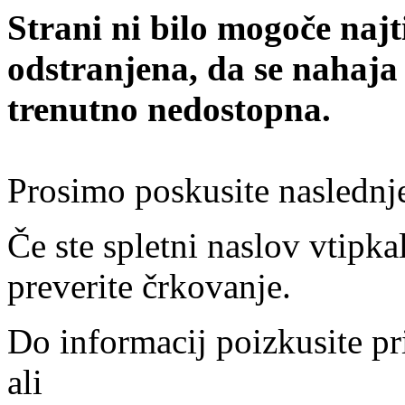
Strani ni bilo mogoče najt
odstranjena, da se nahaja
trenutno nedostopna.
Prosimo poskusite naslednj
Če ste spletni naslov vtipkal
preverite črkovanje.
Do informacij poizkusite pr
ali