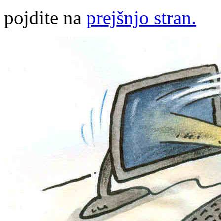
pojdite na
prejšnjo stran.