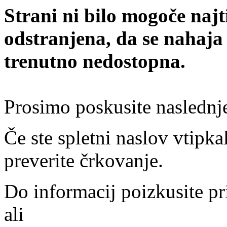
Strani ni bilo mogoče najt
odstranjena, da se nahaja
trenutno nedostopna.
Prosimo poskusite naslednj
Če ste spletni naslov vtipkal
preverite črkovanje.
Do informacij poizkusite pr
ali