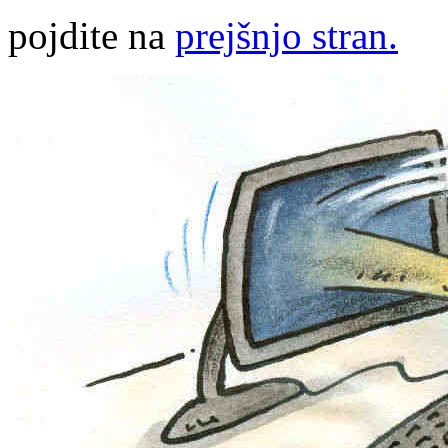
pojdite na
prejšnjo stran.