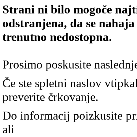
Strani ni bilo mogoče najt
odstranjena, da se nahaja
trenutno nedostopna.
Prosimo poskusite naslednj
Če ste spletni naslov vtipkal
preverite črkovanje.
Do informacij poizkusite pr
ali