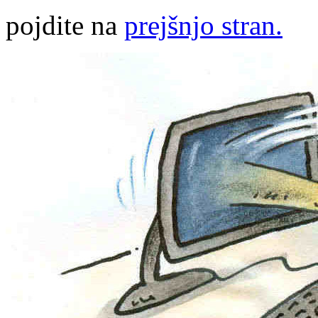
pojdite na
prejšnjo stran.