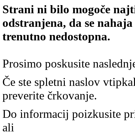
Strani ni bilo mogoče najt
odstranjena, da se nahaja
trenutno nedostopna.
Prosimo poskusite naslednj
Če ste spletni naslov vtipkal
preverite črkovanje.
Do informacij poizkusite pr
ali