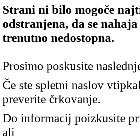
Strani ni bilo mogoče najt
odstranjena, da se nahaja
trenutno nedostopna.
Prosimo poskusite naslednj
Če ste spletni naslov vtipkal
preverite črkovanje.
Do informacij poizkusite pr
ali