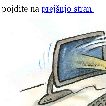
pojdite na
prejšnjo stran.