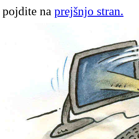
pojdite na
prejšnjo stran.