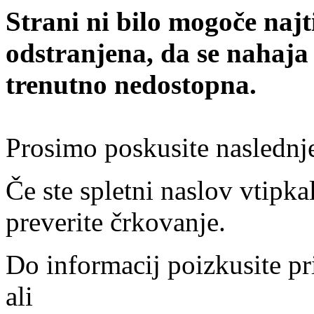
Strani ni bilo mogoče najt
odstranjena, da se nahaja
trenutno nedostopna.
Prosimo poskusite naslednj
Če ste spletni naslov vtipkal
preverite črkovanje.
Do informacij poizkusite pr
ali