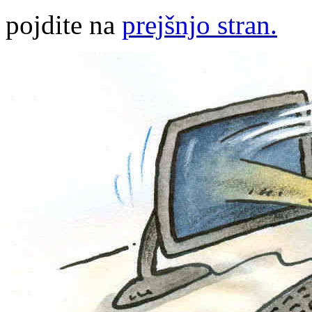
pojdite na
prejšnjo stran.