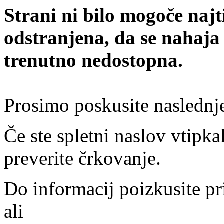
Strani ni bilo mogoče najt
odstranjena, da se nahaja
trenutno nedostopna.
Prosimo poskusite naslednj
Če ste spletni naslov vtipkal
preverite črkovanje.
Do informacij poizkusite pr
ali