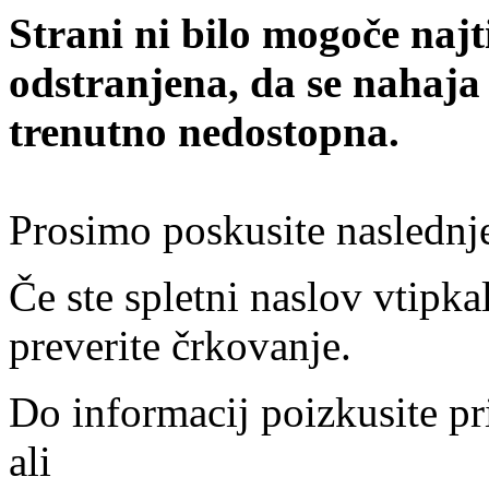
Strani ni bilo mogoče najt
odstranjena, da se nahaja
trenutno nedostopna.
Prosimo poskusite naslednj
Če ste spletni naslov vtipkal
preverite črkovanje.
Do informacij poizkusite pr
ali