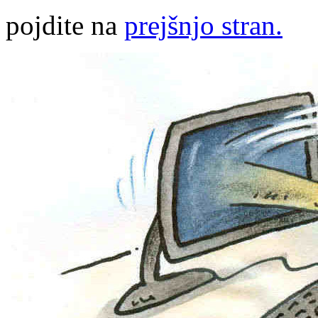
pojdite na
prejšnjo stran.