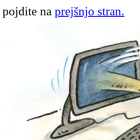
pojdite na
prejšnjo stran.