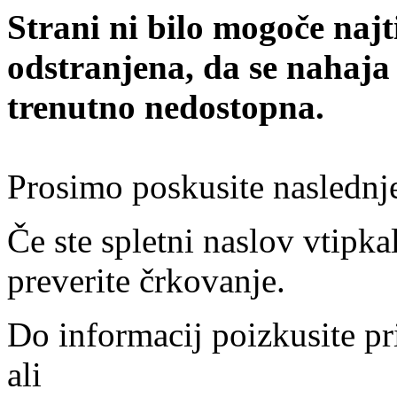
Strani ni bilo mogoče najt
odstranjena, da se nahaja
trenutno nedostopna.
Prosimo poskusite naslednj
Če ste spletni naslov vtipkal
preverite črkovanje.
Do informacij poizkusite pr
ali