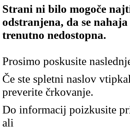
Strani ni bilo mogoče najt
odstranjena, da se nahaja
trenutno nedostopna.
Prosimo poskusite naslednj
Če ste spletni naslov vtipkal
preverite črkovanje.
Do informacij poizkusite pr
ali