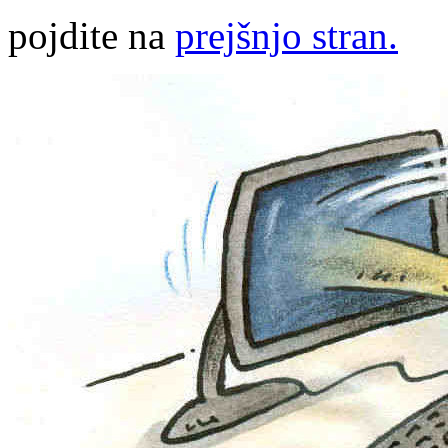
pojdite na
prejšnjo stran.