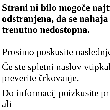
Strani ni bilo mogoče najt
odstranjena, da se nahaja
trenutno nedostopna.
Prosimo poskusite naslednj
Če ste spletni naslov vtipkal
preverite črkovanje.
Do informacij poizkusite pr
ali