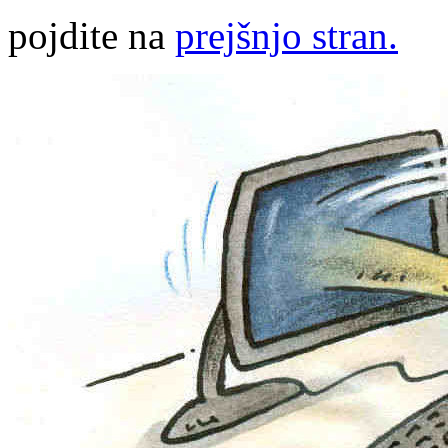
pojdite na
prejšnjo stran.