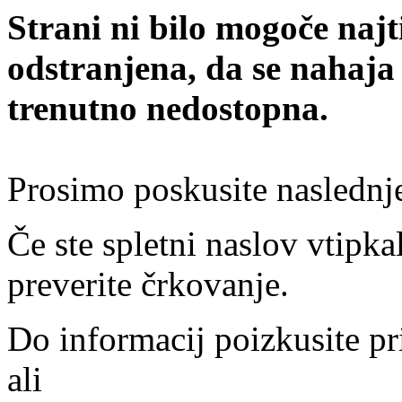
Strani ni bilo mogoče najt
odstranjena, da se nahaja
trenutno nedostopna.
Prosimo poskusite naslednj
Če ste spletni naslov vtipkal
preverite črkovanje.
Do informacij poizkusite pr
ali