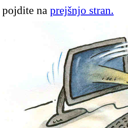
pojdite na
prejšnjo stran.