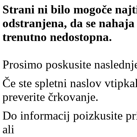
Strani ni bilo mogoče najt
odstranjena, da se nahaja
trenutno nedostopna.
Prosimo poskusite naslednj
Če ste spletni naslov vtipkal
preverite črkovanje.
Do informacij poizkusite pr
ali