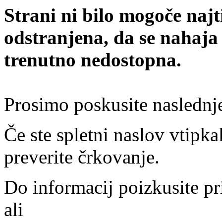
Strani ni bilo mogoče najt
odstranjena, da se nahaja
trenutno nedostopna.
Prosimo poskusite naslednj
Če ste spletni naslov vtipkal
preverite črkovanje.
Do informacij poizkusite pr
ali