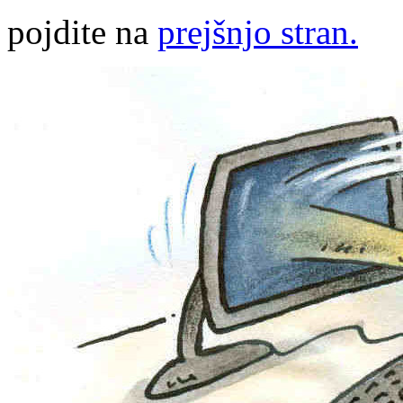
pojdite na
prejšnjo stran.