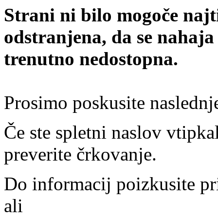
Strani ni bilo mogoče najt
odstranjena, da se nahaja
trenutno nedostopna.
Prosimo poskusite naslednj
Če ste spletni naslov vtipkal
preverite črkovanje.
Do informacij poizkusite pr
ali