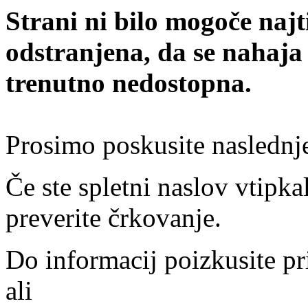
Strani ni bilo mogoče najt
odstranjena, da se nahaja
trenutno nedostopna.
Prosimo poskusite naslednj
Če ste spletni naslov vtipkal
preverite črkovanje.
Do informacij poizkusite pr
ali