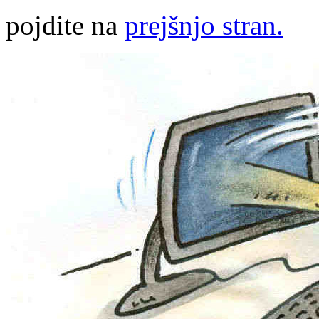
pojdite na
prejšnjo stran.