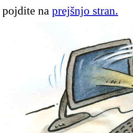
pojdite na
prejšnjo stran.