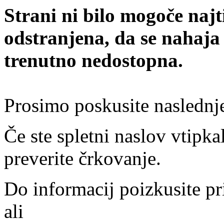
Strani ni bilo mogoče najt
odstranjena, da se nahaja
trenutno nedostopna.
Prosimo poskusite naslednj
Če ste spletni naslov vtipkal
preverite črkovanje.
Do informacij poizkusite pr
ali