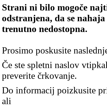
Strani ni bilo mogoče najt
odstranjena, da se nahaja
trenutno nedostopna.
Prosimo poskusite naslednj
Če ste spletni naslov vtipkal
preverite črkovanje.
Do informacij poizkusite pr
ali