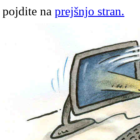
pojdite na
prejšnjo stran.