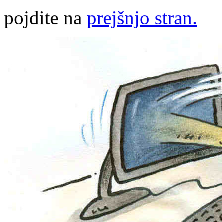
pojdite na
prejšnjo stran.