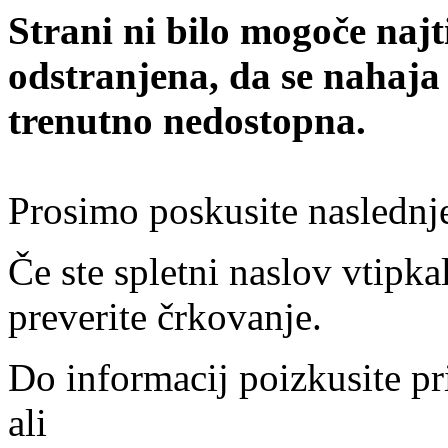
Strani ni bilo mogoče najt
odstranjena, da se nahaja
trenutno nedostopna.
Prosimo poskusite naslednj
Če ste spletni naslov vtipkal
preverite črkovanje.
Do informacij poizkusite pr
ali