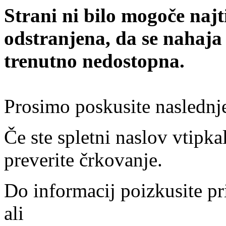
Strani ni bilo mogoče najt
odstranjena, da se nahaja
trenutno nedostopna.
Prosimo poskusite naslednj
Če ste spletni naslov vtipkal
preverite črkovanje.
Do informacij poizkusite pr
ali