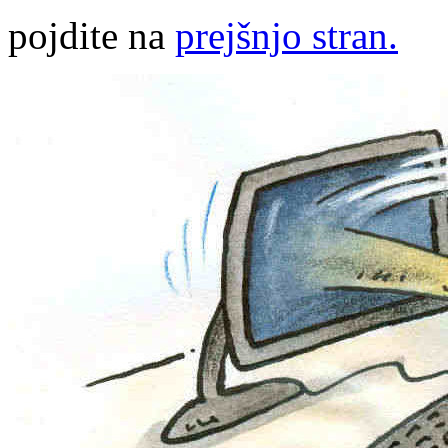
pojdite na
prejšnjo stran.