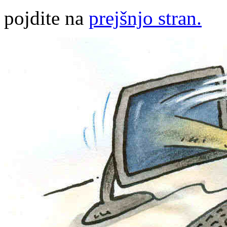
pojdite na
prejšnjo stran.