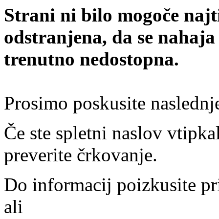
Strani ni bilo mogoče najt
odstranjena, da se nahaja
trenutno nedostopna.
Prosimo poskusite naslednj
Če ste spletni naslov vtipkal
preverite črkovanje.
Do informacij poizkusite pr
ali