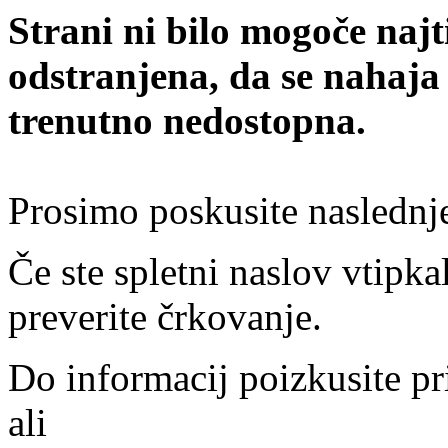
Strani ni bilo mogoče najt
odstranjena, da se nahaja
trenutno nedostopna.
Prosimo poskusite naslednj
Če ste spletni naslov vtipkal
preverite črkovanje.
Do informacij poizkusite pr
ali