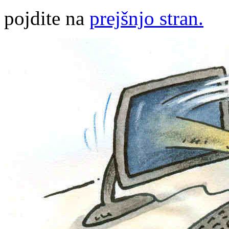
pojdite na
prejšnjo stran.