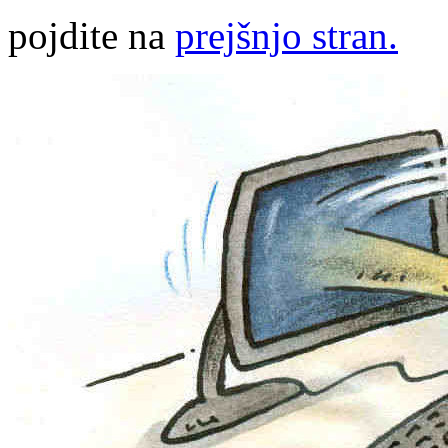
pojdite na
prejšnjo stran.