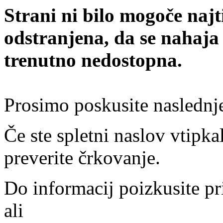
Strani ni bilo mogoče najt
odstranjena, da se nahaja
trenutno nedostopna.
Prosimo poskusite naslednj
Če ste spletni naslov vtipkal
preverite črkovanje.
Do informacij poizkusite pr
ali