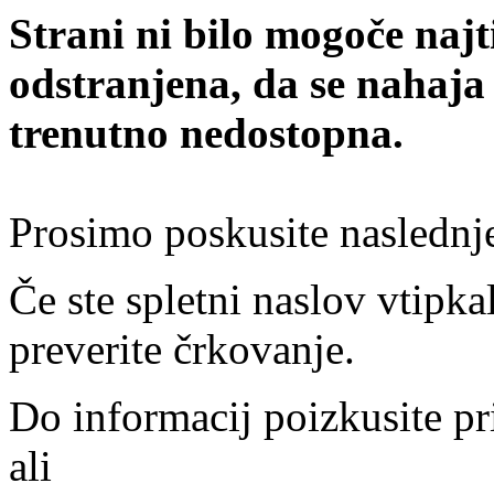
Strani ni bilo mogoče najt
odstranjena, da se nahaja
trenutno nedostopna.
Prosimo poskusite naslednj
Če ste spletni naslov vtipkal
preverite črkovanje.
Do informacij poizkusite pr
ali