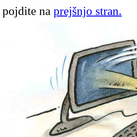
pojdite na
prejšnjo stran.