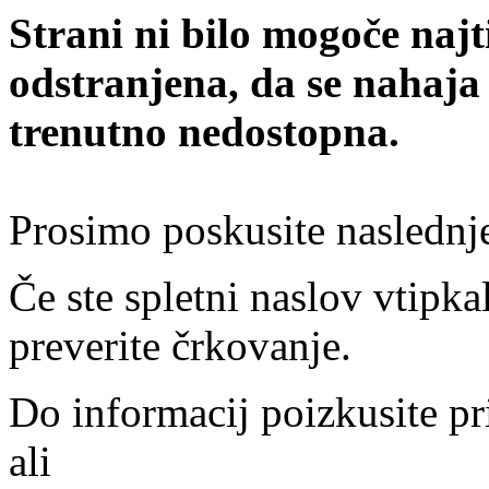
Strani ni bilo mogoče najt
odstranjena, da se nahaja
trenutno nedostopna.
Prosimo poskusite naslednj
Če ste spletni naslov vtipkal
preverite črkovanje.
Do informacij poizkusite pr
ali