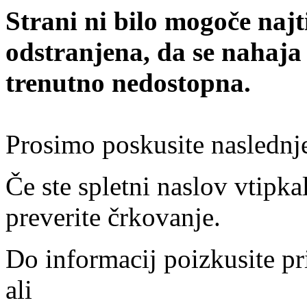
Strani ni bilo mogoče najt
odstranjena, da se nahaja
trenutno nedostopna.
Prosimo poskusite naslednj
Če ste spletni naslov vtipkal
preverite črkovanje.
Do informacij poizkusite pr
ali