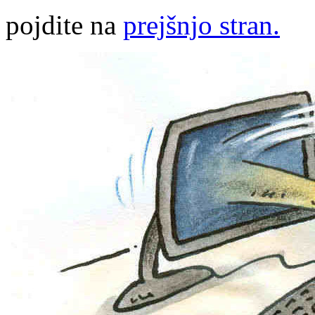
pojdite na
prejšnjo stran.