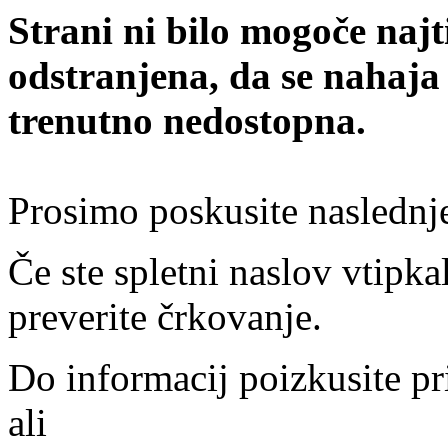
Strani ni bilo mogoče najt
odstranjena, da se nahaja
trenutno nedostopna.
Prosimo poskusite naslednj
Če ste spletni naslov vtipkal
preverite črkovanje.
Do informacij poizkusite pr
ali