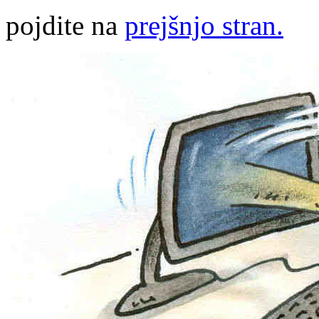
pojdite na
prejšnjo stran.