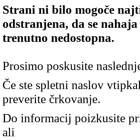
Strani ni bilo mogoče najt
odstranjena, da se nahaja
trenutno nedostopna.
Prosimo poskusite naslednj
Če ste spletni naslov vtipkal
preverite črkovanje.
Do informacij poizkusite pr
ali