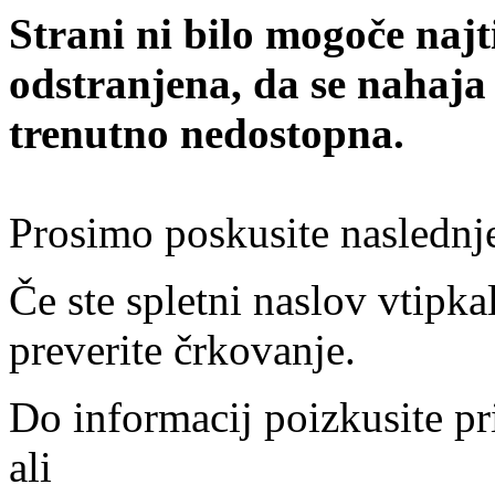
Strani ni bilo mogoče najt
odstranjena, da se nahaja
trenutno nedostopna.
Prosimo poskusite naslednj
Če ste spletni naslov vtipkal
preverite črkovanje.
Do informacij poizkusite pr
ali