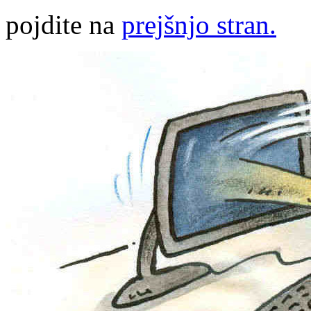
pojdite na
prejšnjo stran.