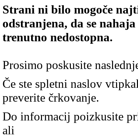
Strani ni bilo mogoče najt
odstranjena, da se nahaja
trenutno nedostopna.
Prosimo poskusite naslednj
Če ste spletni naslov vtipkal
preverite črkovanje.
Do informacij poizkusite pr
ali