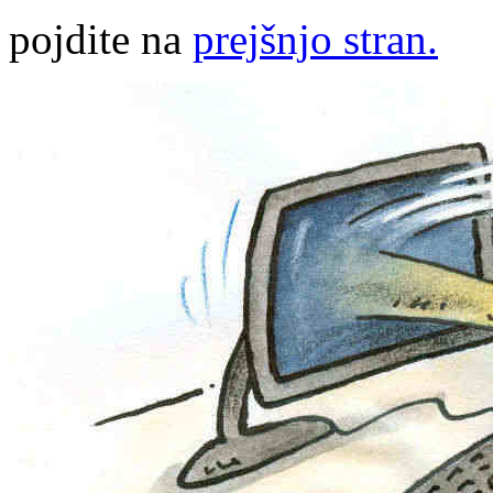
pojdite na
prejšnjo stran.