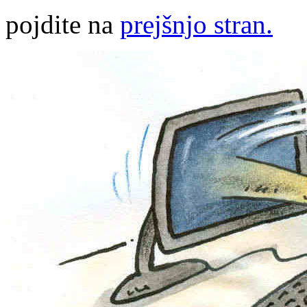
pojdite na
prejšnjo stran.