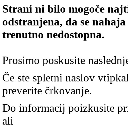
Strani ni bilo mogoče najt
odstranjena, da se nahaja
trenutno nedostopna.
Prosimo poskusite naslednj
Če ste spletni naslov vtipkal
preverite črkovanje.
Do informacij poizkusite pr
ali