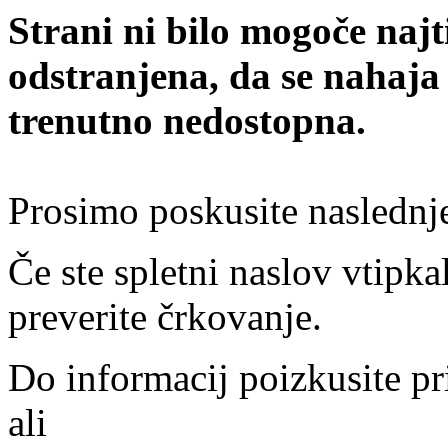
Strani ni bilo mogoče najt
odstranjena, da se nahaja
trenutno nedostopna.
Prosimo poskusite naslednj
Če ste spletni naslov vtipkal
preverite črkovanje.
Do informacij poizkusite pr
ali