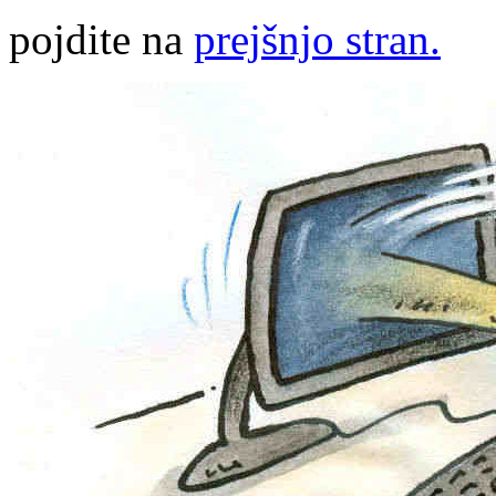
pojdite na
prejšnjo stran.