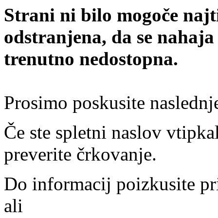
Strani ni bilo mogoče najt
odstranjena, da se nahaja
trenutno nedostopna.
Prosimo poskusite naslednj
Če ste spletni naslov vtipkal
preverite črkovanje.
Do informacij poizkusite pr
ali