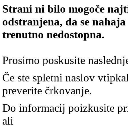
Strani ni bilo mogoče najt
odstranjena, da se nahaja
trenutno nedostopna.
Prosimo poskusite naslednj
Če ste spletni naslov vtipkal
preverite črkovanje.
Do informacij poizkusite pr
ali