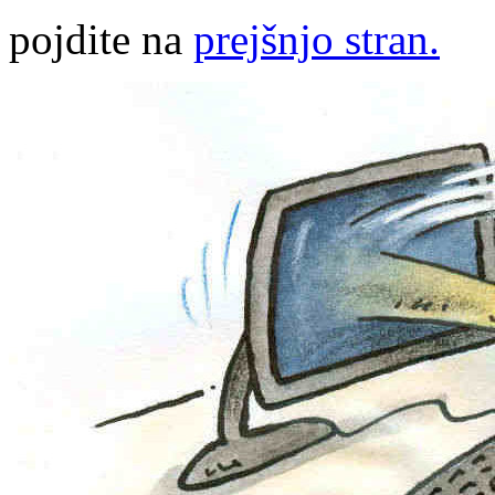
pojdite na
prejšnjo stran.