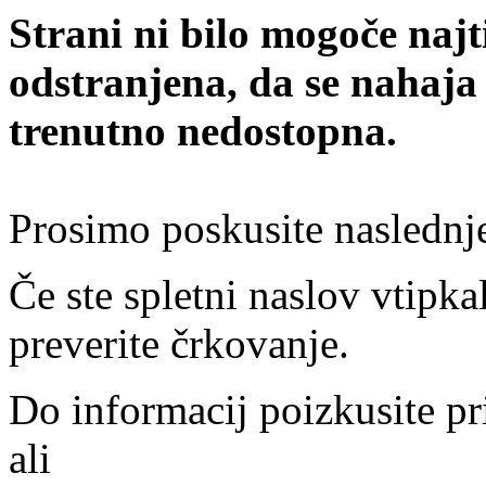
Strani ni bilo mogoče najt
odstranjena, da se nahaja
trenutno nedostopna.
Prosimo poskusite naslednj
Če ste spletni naslov vtipkal
preverite črkovanje.
Do informacij poizkusite pr
ali