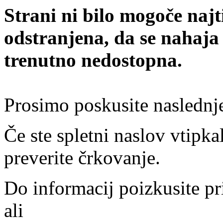
Strani ni bilo mogoče najt
odstranjena, da se nahaja
trenutno nedostopna.
Prosimo poskusite naslednj
Če ste spletni naslov vtipkal
preverite črkovanje.
Do informacij poizkusite pr
ali