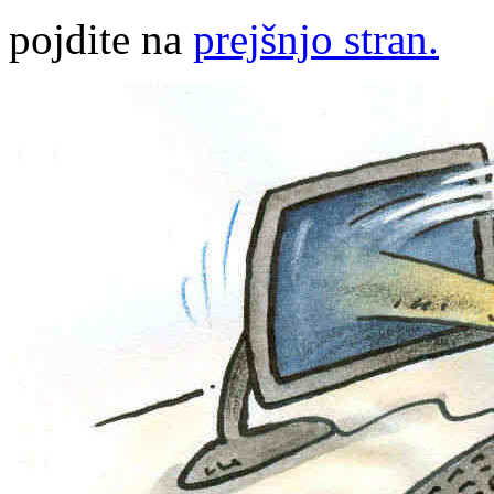
pojdite na
prejšnjo stran.