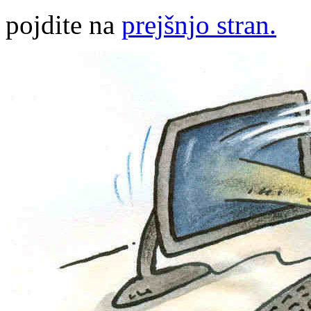
pojdite na
prejšnjo stran.