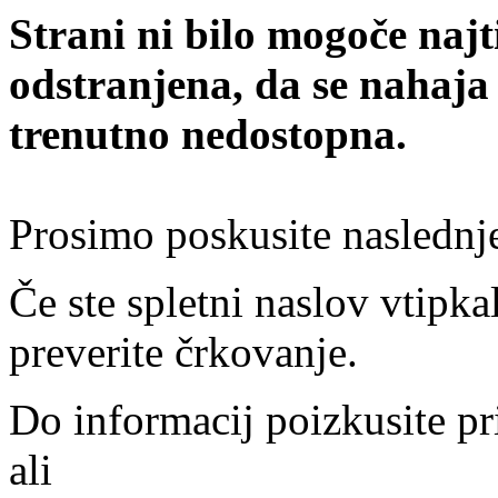
Strani ni bilo mogoče najt
odstranjena, da se nahaja
trenutno nedostopna.
Prosimo poskusite naslednj
Če ste spletni naslov vtipkal
preverite črkovanje.
Do informacij poizkusite pr
ali