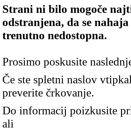
Strani ni bilo mogoče najt
odstranjena, da se nahaja
trenutno nedostopna.
Prosimo poskusite naslednj
Če ste spletni naslov vtipkal
preverite črkovanje.
Do informacij poizkusite pr
ali