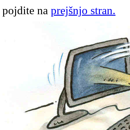
pojdite na
prejšnjo stran.