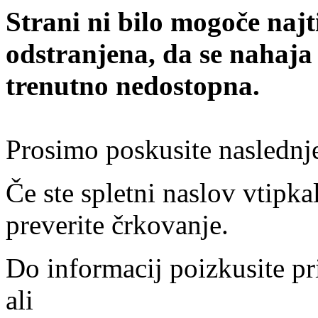
Strani ni bilo mogoče najt
odstranjena, da se nahaja
trenutno nedostopna.
Prosimo poskusite naslednj
Če ste spletni naslov vtipkal
preverite črkovanje.
Do informacij poizkusite pr
ali