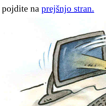
pojdite na
prejšnjo stran.